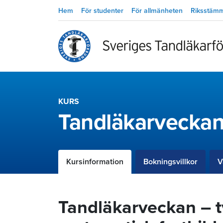
Hem
För studenter
För allmänheten
Riksstäm
KURS
Tandläkarveckan
Kursinformation
Bokningsvillkor
V
Tandläkarveckan – t