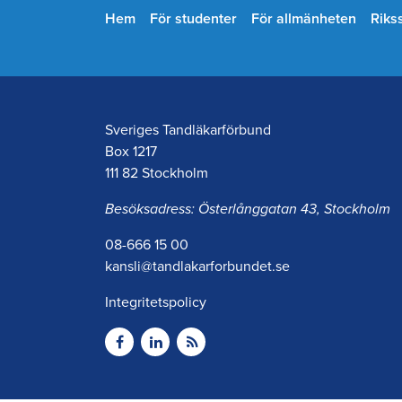
Hem
För studenter
För allmänheten
Riks
Sveriges Tandläkarförbund
Box 1217
111 82 Stockholm
Besöksadress: Österlånggatan 43, Stockholm
08-666 15 00
kansli@tandlakarforbundet.se
Integritetspolicy