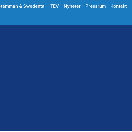
stämman & Swedental
TEV
Nyheter
Pressrum
Kontakt