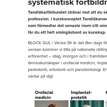
systematisk fortbild
Tandläkarförbundet strävar mot att du sk
profession. I kurskonceptet Tandläkarve
som förmedlar det senaste inom sitt om
får du ett helt smörgåsbord av kunskap
BLOCK GUL | Vecka 36 är det åter dags fö
veckan kommer vi titta på nationella riktl
erförenhet – idag, imorgon och i framtide
ämneskunskaper i orofacial medicin, implanta
pedodonti, ortodonti och parodontologi. En
väntar på dig!