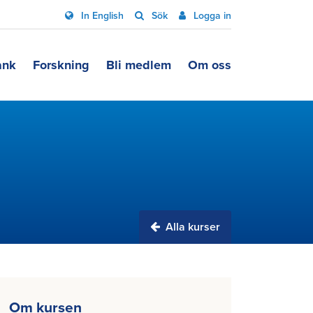
In English
Sök
Logga in
ank
Forskning
Bli medlem
Om oss
Alla kurser
Om kursen