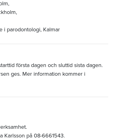
olm,
ockholm,
re i parodontologi, Kalmar
rttid första dagen och sluttid sista dagen.
rsen ges. Mer information kommer i
verksamhet.
ia Karlsson på 08-6661543.