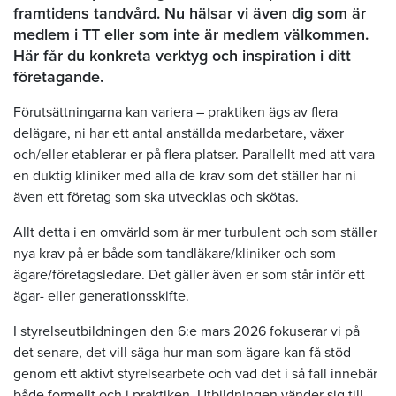
framtidens tandvård. Nu hälsar vi även dig som är
medlem i TT eller som inte är medlem välkommen.
Här får du konkreta verktyg och inspiration i ditt
företagande.
Förutsättningarna kan variera – praktiken ägs av flera
delägare, ni har ett antal anställda medarbetare, växer
och/eller etablerar er på flera platser. Parallellt med att vara
en duktig kliniker med alla de krav som det ställer har ni
även ett företag som ska utvecklas och skötas.
Allt detta i en omvärld som är mer turbulent och som ställer
nya krav på er både som tandläkare/kliniker och som
ägare/företagsledare. Det gäller även er som står inför ett
ägar- eller generationsskifte.
I styrelseutbildningen den 6:e mars 2026 fokuserar vi på
det senare, det vill säga hur man som ägare kan få stöd
genom ett aktivt styrelsearbete och vad det i så fall innebär
både formellt och i praktiken. Utbildningen vänder sig till