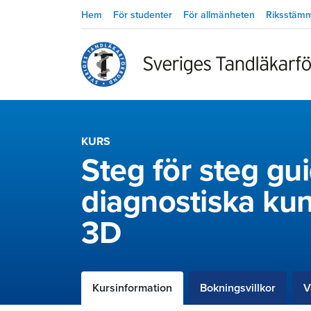
Hem
För studenter
För allmänheten
Riksstäm
KURS
Steg för steg gui
diagnostiska kun
3D
Kursinformation
Bokningsvillkor
V