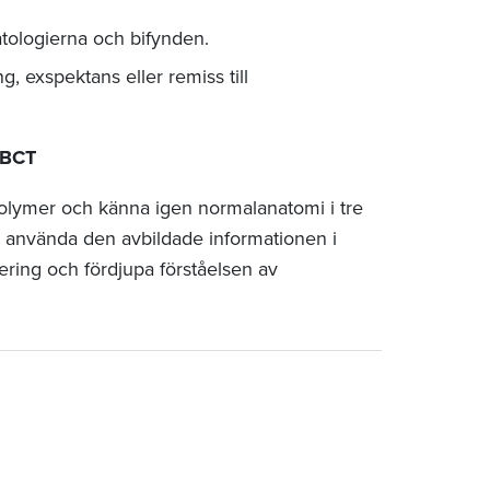
atologierna och bifynden.
g, exspektans eller remiss till
CBCT
volymer och känna igen normalanatomi i tre
 använda den avbildade informationen i
ering och fördjupa förståelsen av