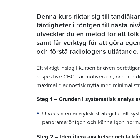
Denna kurs riktar sig till tandläka
färdigheter i röntgen till nästa n
utvecklar du en metod för att tol
samt får verktyg för att göra eg
och förstå radiologens utlåtande.
Ett viktigt inslag i kursen är även berät
respektive CBCT är motiverade, och hur du
maximal diagnostisk nytta med minimal st
Steg 1 – Grunden i systematisk analys a
Utveckla en analytisk strategi för att sys
panoramaröntgen och känna igen normal
Steg 2 – Identifiera avvikelser och ta kl