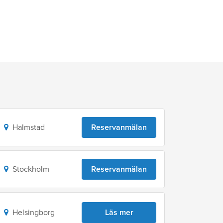
Halmstad
Reservanmälan
Stockholm
Reservanmälan
Helsingborg
Läs mer