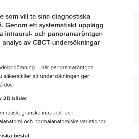
re som vill ta sina diagnostiska
ivå. Genom ett systematiskt upplägg
ka intraoral- och panoramaröntgen
en analys av CBCT-undersökningar
tigandebedömning – när panoramaröntgen
 säkerställer att undersökningen ger
råldos.
v 2D-bilder
tematiskt granska intraoral- och
anatomi och normalanatomiska variationer.
iniska beslut