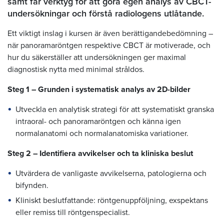
samt får verktyg för att göra egen analys av CBCT-
undersökningar och förstå radiologens utlåtande.
Ett viktigt inslag i kursen är även berättigandebedömning –
när panoramaröntgen respektive CBCT är motiverade, och
hur du säkerställer att undersökningen ger maximal
diagnostisk nytta med minimal stråldos.
Steg 1 – Grunden i systematisk analys av 2D-bilder
Utveckla en analytisk strategi för att systematiskt granska
intraoral- och panoramaröntgen och känna igen
normalanatomi och normalanatomiska variationer.
Steg 2 – Identifiera avvikelser och ta kliniska beslut
Utvärdera de vanligaste avvikelserna, patologierna och
bifynden.
Kliniskt beslutfattande: röntgenuppföljning, exspektans
eller remiss till röntgenspecialist.