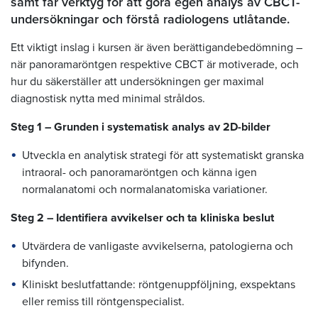
samt får verktyg för att göra egen analys av CBCT-
undersökningar och förstå radiologens utlåtande.
Ett viktigt inslag i kursen är även berättigandebedömning –
när panoramaröntgen respektive CBCT är motiverade, och
hur du säkerställer att undersökningen ger maximal
diagnostisk nytta med minimal stråldos.
Steg 1 – Grunden i systematisk analys av 2D-bilder
Utveckla en analytisk strategi för att systematiskt granska
intraoral- och panoramaröntgen och känna igen
normalanatomi och normalanatomiska variationer.
Steg 2 – Identifiera avvikelser och ta kliniska beslut
Utvärdera de vanligaste avvikelserna, patologierna och
bifynden.
Kliniskt beslutfattande: röntgenuppföljning, exspektans
eller remiss till röntgenspecialist.