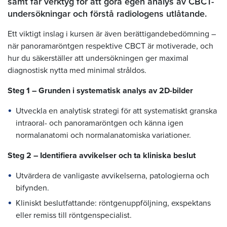
samt får verktyg för att göra egen analys av CBCT-
undersökningar och förstå radiologens utlåtande.
Ett viktigt inslag i kursen är även berättigandebedömning –
när panoramaröntgen respektive CBCT är motiverade, och
hur du säkerställer att undersökningen ger maximal
diagnostisk nytta med minimal stråldos.
Steg 1 – Grunden i systematisk analys av 2D-bilder
Utveckla en analytisk strategi för att systematiskt granska
intraoral- och panoramaröntgen och känna igen
normalanatomi och normalanatomiska variationer.
Steg 2 – Identifiera avvikelser och ta kliniska beslut
Utvärdera de vanligaste avvikelserna, patologierna och
bifynden.
Kliniskt beslutfattande: röntgenuppföljning, exspektans
eller remiss till röntgenspecialist.