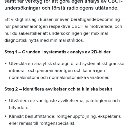
samt får verktyg för att göra egen analys av CBCT-
undersökningar och förstå radiologens utlåtande.
Ett viktigt inslag i kursen är även berättigandebedömning –
när panoramaröntgen respektive CBCT är motiverade, och
hur du säkerställer att undersökningen ger maximal
diagnostisk nytta med minimal stråldos.
Steg 1 – Grunden i systematisk analys av 2D-bilder
Utveckla en analytisk strategi för att systematiskt granska
intraoral- och panoramaröntgen och känna igen
normalanatomi och normalanatomiska variationer.
Steg 2 – Identifiera avvikelser och ta kliniska beslut
Utvärdera de vanligaste avvikelserna, patologierna och
bifynden.
Kliniskt beslutfattande: röntgenuppföljning, exspektans
eller remiss till röntgenspecialist.