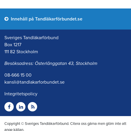
Innehåll på Tandläkarförbundet.se
Sveriges Tandläkarförbund
Box 1217
111 82 Stockholm
Besöksadress: Österlånggatan 43, Stockholm
08-666 15 00
kansli@tandlakarforbundet.se
Integritetspolicy
Copyright © Sveriges Tandläkarförbund. Citera oss gärna men glöm inte att
ange källan.