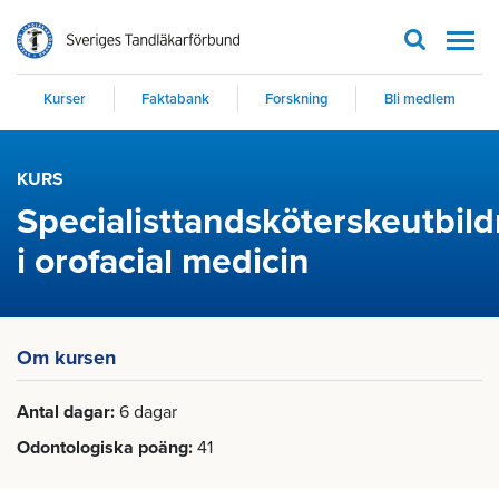
Men
Kurser
Faktabank
Forskning
Bli medlem
KURS
Specialisttandsköterskeutbil
i orofacial medicin
Om kursen
Antal dagar
6 dagar
Odontologiska poäng
41