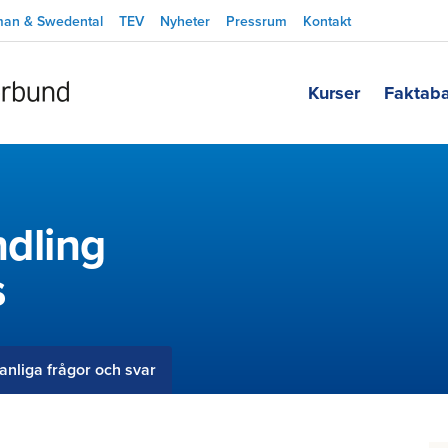
man & Swedental
TEV
Nyheter
Pressrum
Kontakt
Kurser
Faktab
dling
s
anliga frågor och svar