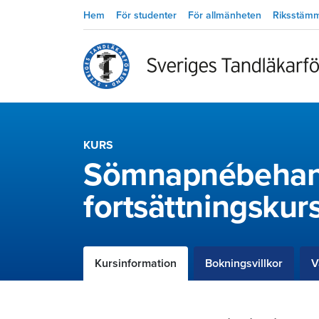
Hem
För studenter
För allmänheten
Riksstäm
KURS
Sömnapnébehan
fortsättningskur
Kursinformation
Bokningsvillkor
V