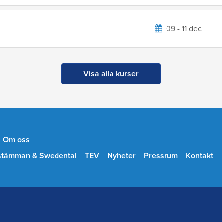
09 - 11 dec
Visa alla kurser
Om oss
stämman & Swedental
TEV
Nyheter
Pressrum
Kontakt