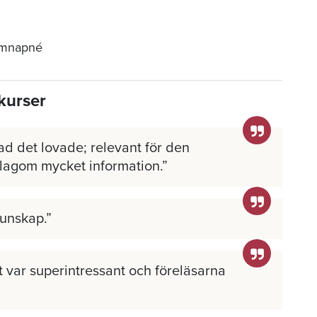
ömnapné
kurser
ad det lovade; relevant för den
 lagom mycket information.
kunskap.
llt var superintressant och föreläsarna