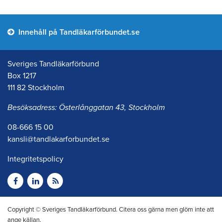
Innehåll på Tandläkarförbundet.se
Sveriges Tandläkarförbund
Box 1217
111 82 Stockholm
Besöksadress: Österlånggatan 43, Stockholm
08-666 15 00
kansli@tandlakarforbundet.se
Integritetspolicy
Copyright © Sveriges Tandläkarförbund. Citera oss gärna men glöm inte att
ange källan.