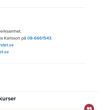
verksamhet.
lia Karlsson på
08-6661543
.
ndet.se
et.se
kurser