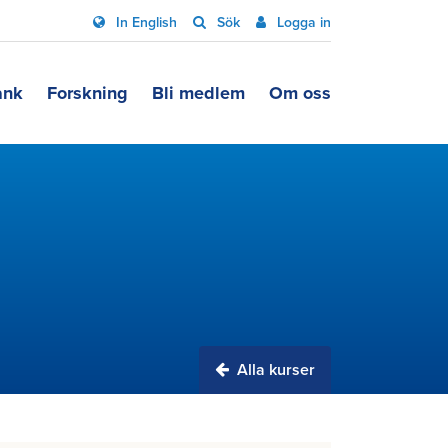
In English
Sök
Logga in
ank
Forskning
Bli medlem
Om oss
Alla kurser