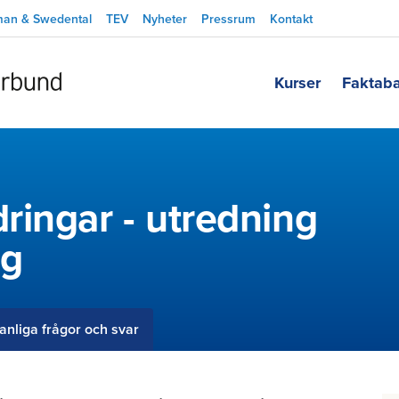
man & Swedental
TEV
Nyheter
Pressrum
Kontakt
Kurser
Faktab
ringar - utredning
ng
anliga frågor och svar