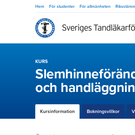
Hem
För studenter
För allmänheten
Riksstäm
KURS
Slemhinneföränd
och handläggni
Kursinformation
Bokningsvillkor
V