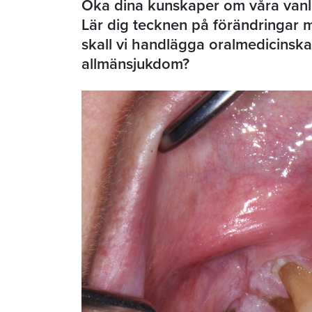
Öka dina kunskaper om våra vanli
Lär dig tecknen på förändringar m
skall vi handlägga oralmedicinska t
allmänsjukdom?