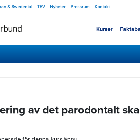
man & Swedental
TEV
Nyheter
Pressrum
Kontakt
Kurser
Faktab
tering av det parodontalt sk
planerade för denna kurs ännu.