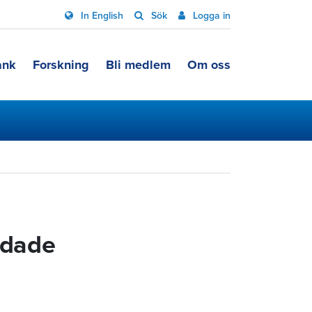
In English
Sök
Logga in
ank
Forskning
Bli medlem
Om oss
adade