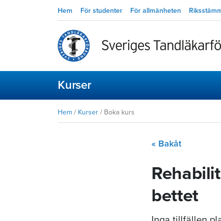
Hem
För studenter
För allmänheten
Riksstäm
Kurser
Hem
/
Kurser
/
Boka kurs
« Bakåt
Rehabili
bettet
Inga tillfällen 