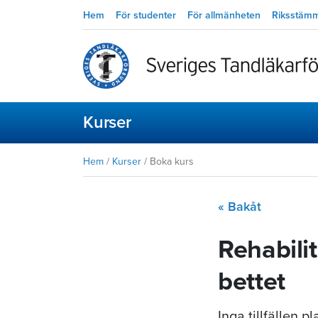
Hem
För studenter
För allmänheten
Riksstäm
Kurser
Hem
/
Kurser
/
Boka kurs
« Bakåt
Rehabili
bettet
Inga tillfällen 