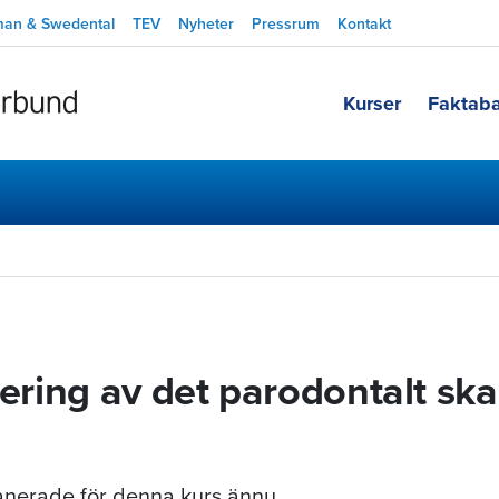
man & Swedental
TEV
Nyheter
Pressrum
Kontakt
Kurser
Faktab
tering av det parodontalt sk
planerade för denna kurs ännu.