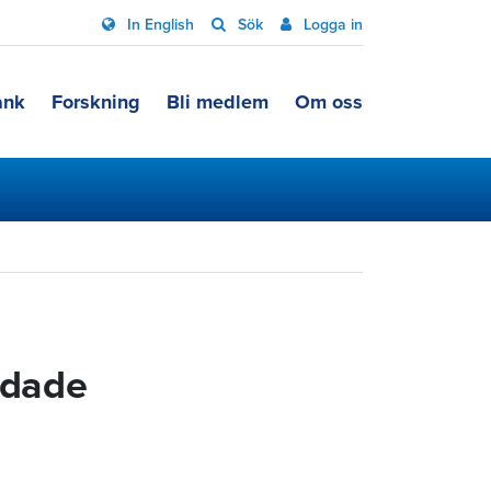
In English
Sök
Logga in
ank
Forskning
Bli medlem
Om oss
adade