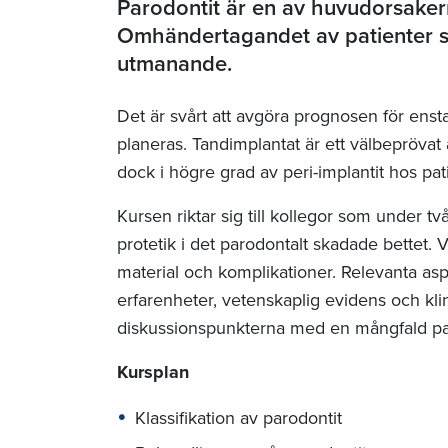
Parodontit är en av huvudorsakerna
Omhändertagandet av patienter s
utmanande.
Det är svårt att avgöra prognosen för enst
planeras. Tandimplantat är ett välbeprövat a
dock i högre grad av peri-implantit hos pat
Kursen riktar sig till kollegor som under tv
protetik i det parodontalt skadade bettet. V
material och komplikationer. Relevanta as
erfarenheter, vetenskaplig evidens och klini
diskussionspunkterna med en mångfald pati
Kursplan
Klassifikation av parodontit