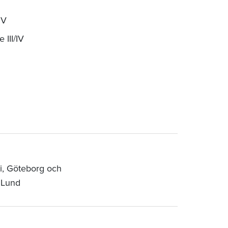
IV
 III/IV
gi, Göteborg och
, Lund