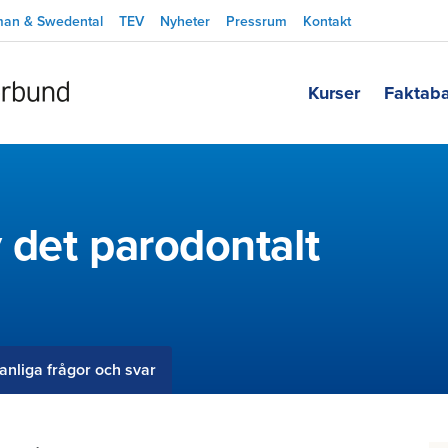
man & Swedental
TEV
Nyheter
Pressrum
Kontakt
Kurser
Faktab
v det parodontalt
anliga frågor och svar