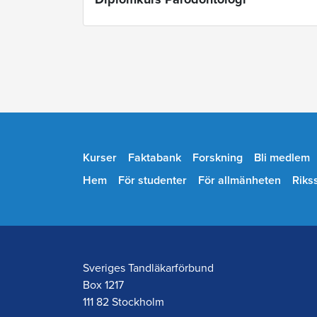
Kurser
Faktabank
Forskning
Bli medlem
Hem
För studenter
För allmänheten
Riks
Sveriges Tandläkarförbund
Box 1217
111 82 Stockholm