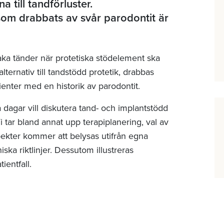
 till tandförluster.
om drabbats av svår parodontit är
aka tänder när protetiska stödelement ska
lternativ till tandstödd protetik, drabbas
ienter med en historik av parodontit.
å dagar vill diskutera tand- och implantstödd
i tar bland annat upp terapiplanering, val av
pekter kommer att belysas utifrån egna
ska riktlinjer. Dessutom illustreras
entfall.