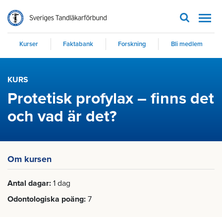
Men
Kurser
Faktabank
Forskning
Bli medlem
KURS
Protetisk profylax – finns det
och vad är det?
Om kursen
Antal dagar
1 dag
Odontologiska poäng
7