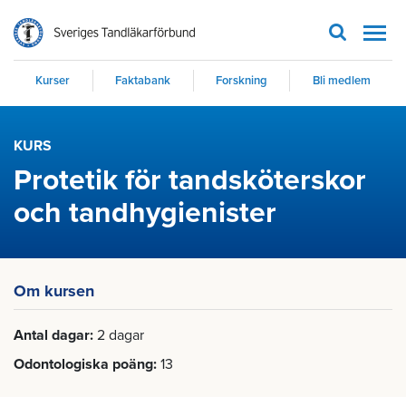
Men
Kurser
Faktabank
Forskning
Bli medlem
KURS
Protetik för tandsköterskor
och tandhygienister
Om kursen
Antal dagar
2 dagar
Odontologiska poäng
13