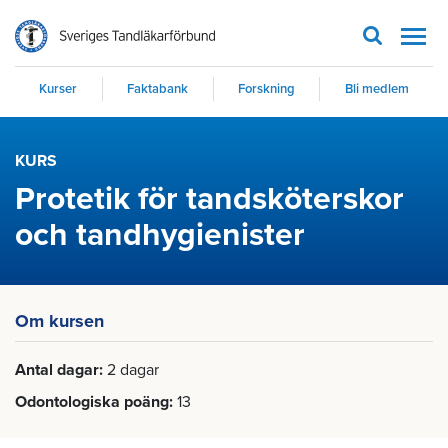
Men
Kurser
Faktabank
Forskning
Bli medlem
KURS
Protetik för tandsköterskor
och tandhygienister
Om kursen
Antal dagar
2 dagar
Odontologiska poäng
13