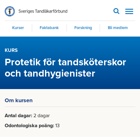
Men
Kurser
Faktabank
Forskning
Bli medlem
KURS
Protetik för tandsköterskor
och tandhygienister
Om kursen
Antal dagar
2 dagar
Odontologiska poäng
13