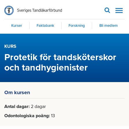
Men
Kurser
Faktabank
Forskning
Bli medlem
KURS
Protetik för tandsköterskor
och tandhygienister
Om kursen
Antal dagar
2 dagar
Odontologiska poäng
13