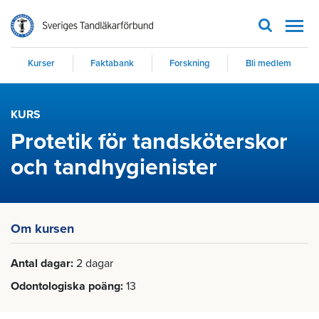
Men
Kurser
Faktabank
Forskning
Bli medlem
KURS
Protetik för tandsköterskor
och tandhygienister
Om kursen
Antal dagar
2 dagar
Odontologiska poäng
13