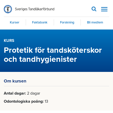
Men
Kurser
Faktabank
Forskning
Bli medlem
KURS
Protetik för tandsköterskor
och tandhygienister
Om kursen
Antal dagar
2 dagar
Odontologiska poäng
13