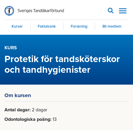
Men
Kurser
Faktabank
Forskning
Bli medlem
KURS
Protetik för tandsköterskor
och tandhygienister
Om kursen
Antal dagar
2 dagar
Odontologiska poäng
13