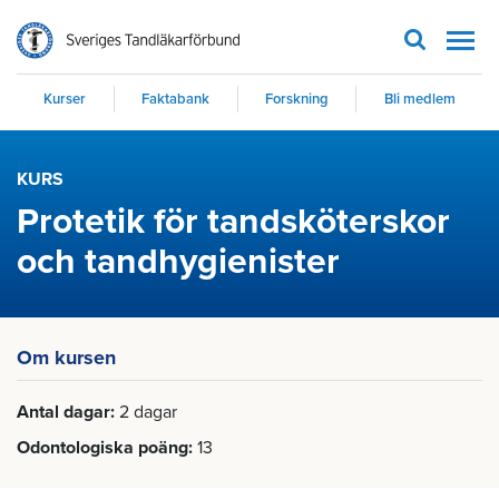
Men
Kurser
Faktabank
Forskning
Bli medlem
KURS
Protetik för tandsköterskor
och tandhygienister
Om kursen
Antal dagar
2 dagar
Odontologiska poäng
13