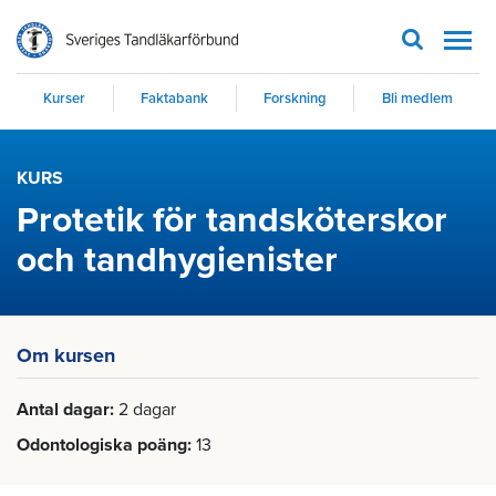
Men
Kurser
Faktabank
Forskning
Bli medlem
KURS
Protetik för tandsköterskor
och tandhygienister
Om kursen
Antal dagar
2 dagar
Odontologiska poäng
13