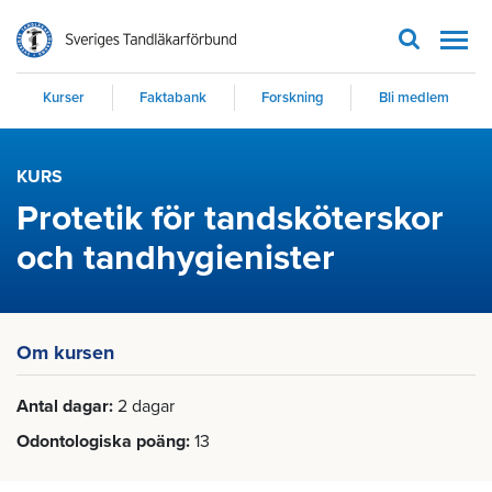
Men
Kurser
Faktabank
Forskning
Bli medlem
KURS
Protetik för tandsköterskor
och tandhygienister
Om kursen
Antal dagar
2 dagar
Odontologiska poäng
13