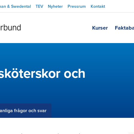
man & Swedental
TEV
Nyheter
Pressrum
Kontakt
Kurser
Faktab
dsköterskor och
anliga frågor och svar