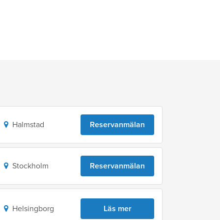
Halmstad
Reservanmälan
Stockholm
Reservanmälan
Helsingborg
Läs mer