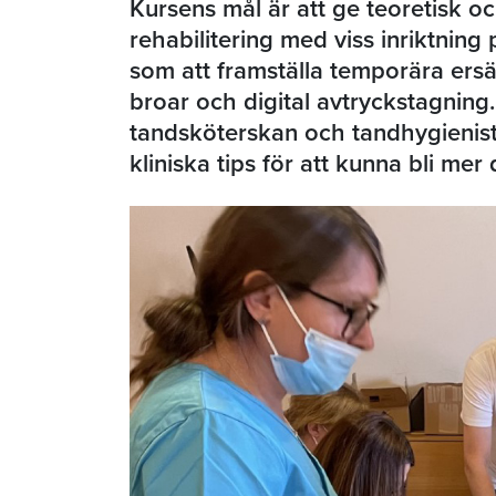
Kursens mål är att ge teoretisk oc
rehabilitering med viss inriktnin
som att framställa temporära ersät
broar och digital avtryckstagning. 
tandsköterskan och tandhygienist
kliniska tips för att kunna bli mer