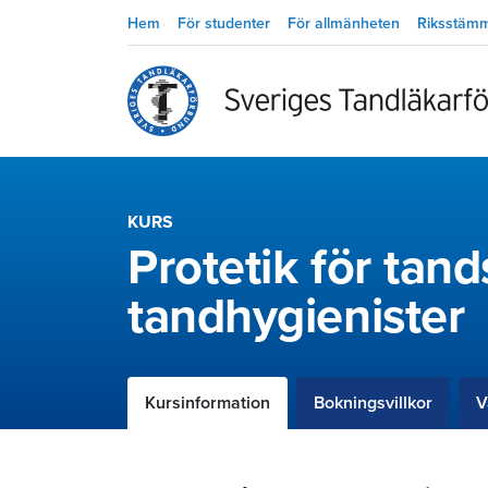
Hem
För studenter
För allmänheten
Riksstäm
KURS
Protetik för tan
tandhygienister
Kursinformation
Bokningsvillkor
V