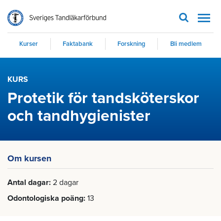
Men
Kurser
Faktabank
Forskning
Bli medlem
KURS
Protetik för tandsköterskor
och tandhygienister
Om kursen
Antal dagar
2 dagar
Odontologiska poäng
13