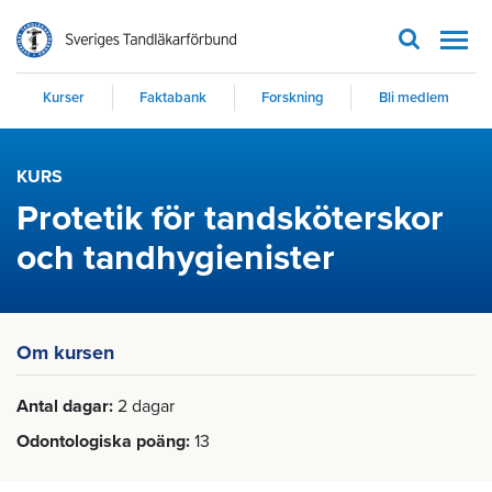
Men
Kurser
Faktabank
Forskning
Bli medlem
KURS
Protetik för tandsköterskor
och tandhygienister
Om kursen
Antal dagar
2 dagar
Odontologiska poäng
13