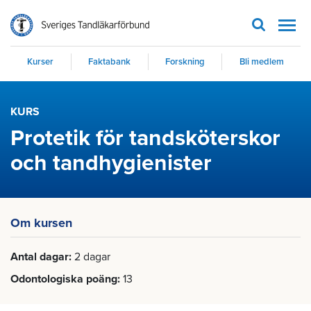
Men
Kurser
Faktabank
Forskning
Bli medlem
KURS
Protetik för tandsköterskor
och tandhygienister
Om kursen
Antal dagar
2 dagar
Odontologiska poäng
13