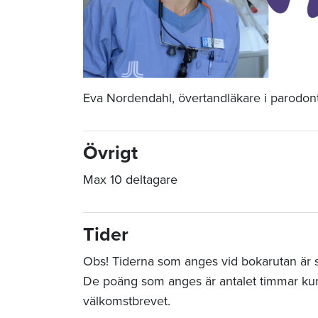
Eva Nordendahl, övertandläkare i parodon
Övrigt
Max 10 deltagare
Tider
Obs! Tiderna som anges vid bokarutan är sta
De poäng som anges är antalet timmar ku
välkomstbrevet.