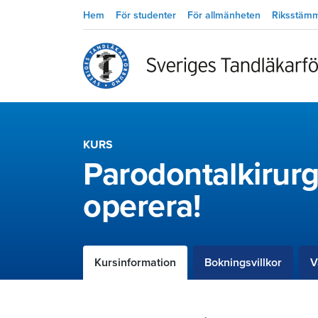
Hem
För studenter
För allmänheten
Riksstäm
KURS
Parodontalkirur
operera!
Kursinformation
Bokningsvillkor
V