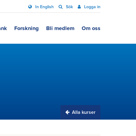
In English
Sök
Logga in
ank
Forskning
Bli medlem
Om oss
Alla kurser