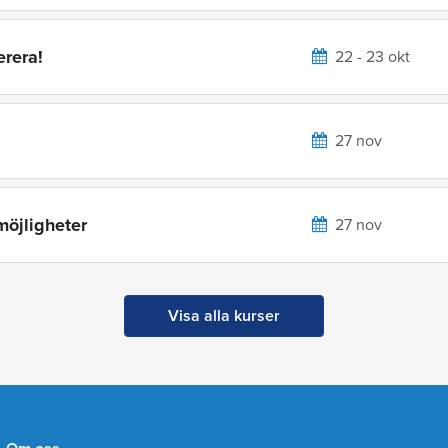
erera!
22 - 23 okt
27 nov
möjligheter
27 nov
Visa alla kurser