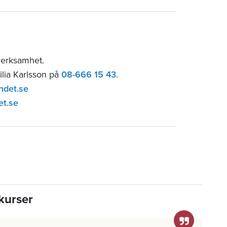
sverksamhet.
ilia Karlsson på
08-666 15 43
.
ndet.se
et.se
kurser