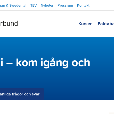
man & Swedental
TEV
Nyheter
Pressrum
Kontakt
Kurser
Faktab
gi – kom igång och
anliga frågor och svar