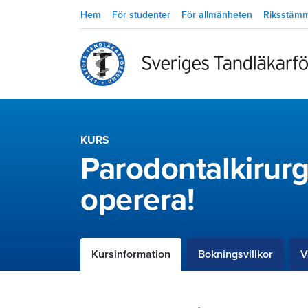
Hem
För studenter
För allmänheten
Riksstäm
KURS
Parodontalkirur
operera!
Kursinformation
Bokningsvillkor
V