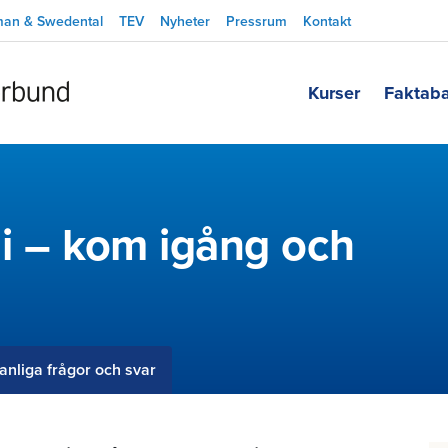
man & Swedental
TEV
Nyheter
Pressrum
Kontakt
Kurser
Faktab
gi – kom igång och
anliga frågor och svar