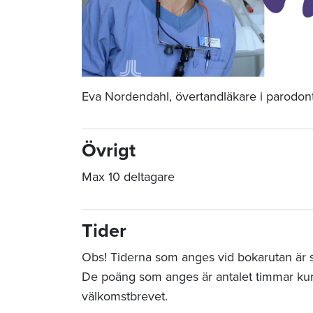
Eva Nordendahl, övertandläkare i parodon
Övrigt
Max 10 deltagare
Tider
Obs! Tiderna som anges vid bokarutan är sta
De poäng som anges är antalet timmar ku
välkomstbrevet.