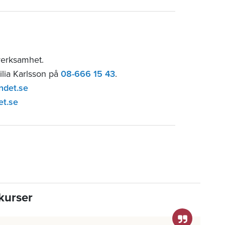
sverksamhet.
ilia Karlsson på
08-666 15 43
.
ndet.se
et.se
kurser