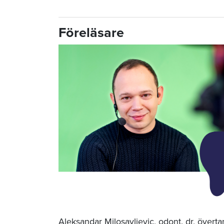
Föreläsare
Aleksandar Milosavljevic, odont. dr,
överta