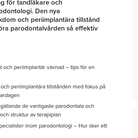
ng för tandläkare och
odontologi. Den nya
ukdom och periimplantära tillstånd
ra parodontalvården så effektiv
l och periimplantär vävnad – tips för en
 och periimplantära tillstånden med fokus på
 vardagen
ällande de vanligaste parodontala och
 och struktur av terapiplan
cialister inom parodontologi – Hur sker ett