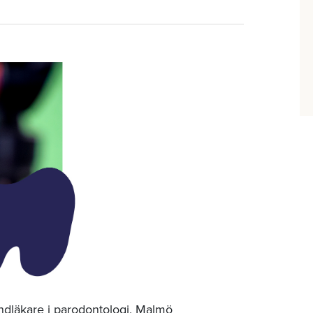
ndläkare
i parodontologi, Malmö