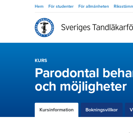
Hem
För studenter
För allmänheten
Riksstäm
KURS
Parodontal beha
och möjligheter
Kursinformation
Bokningsvillkor
V