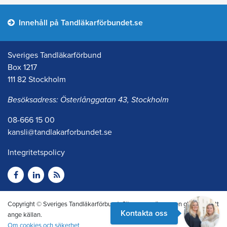
Innehåll på Tandläkarförbundet.se
Sveriges Tandläkarförbund
Box 1217
111 82 Stockholm
Besöksadress: Österlånggatan 43, Stockholm
08-666 15 00
kansli@tandlakarforbundet.se
Integritetspolicy
Copyright © Sveriges Tandläkarförbund. Citera oss gärna men glöm inte att
Kontakta oss
ange källan.
Om cookies och säkerhet