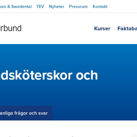
man & Swedental
TEV
Nyheter
Pressrum
Kontakt
Kurser
Faktab
ndsköterskor och
anliga frågor och svar