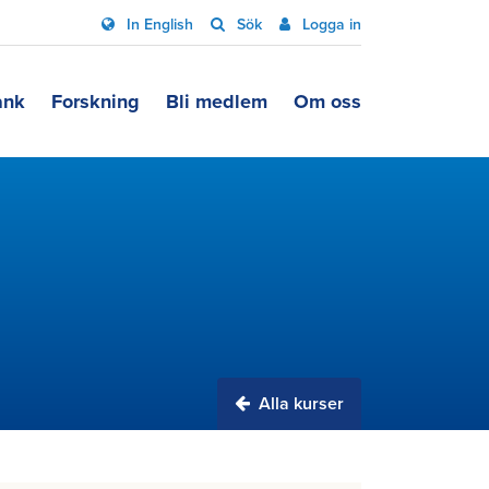
In English
Sök
Logga in
ank
Forskning
Bli medlem
Om oss
Alla kurser