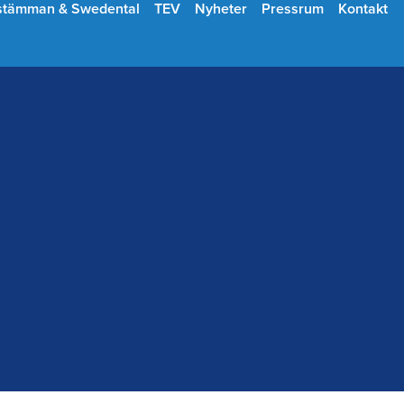
stämman & Swedental
TEV
Nyheter
Pressrum
Kontakt