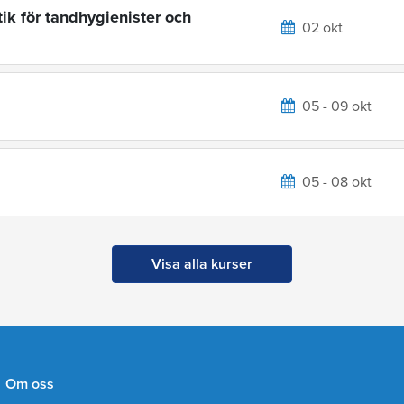
ik för tandhygienister och
02 okt
05 - 09 okt
05 - 08 okt
Visa alla kurser
Om oss