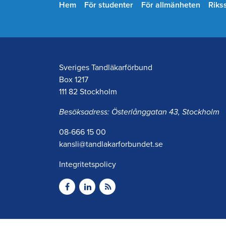
Hem
För studenter
För allmänheten
Riks
Sveriges Tandläkarförbund
Box 1217
111 82 Stockholm
Besöksadress: Österlånggatan 43, Stockholm
08-666 15 00
kansli@tandlakarforbundet.se
Integritetspolicy