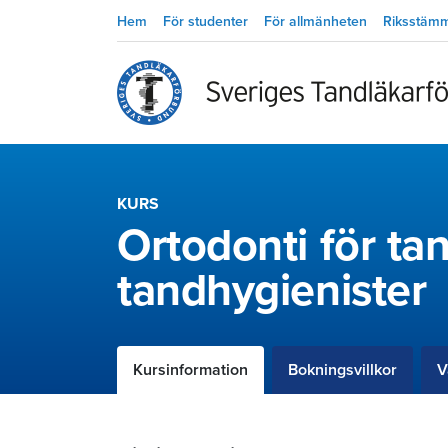
Hem
För studenter
För allmänheten
Riksstäm
KURS
Ortodonti för ta
tandhygienister
Kursinformation
Bokningsvillkor
V