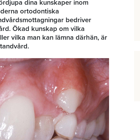
 fördjupa dina kunskaper inom
moderna ortodontiska
andvårdsmottagningar bedriver
rd. Ökad kunskap om vilka
eller vilka man kan lämna därhän, är
 tandvård.