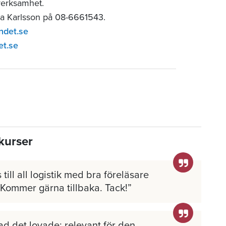
verksamhet.
ia Karlsson på 08-6661543.
ndet.se
et.se
kurser
 till all logistik med bra föreläsare
 Kommer gärna tillbaka. Tack!
ad det lovade; relevant för den