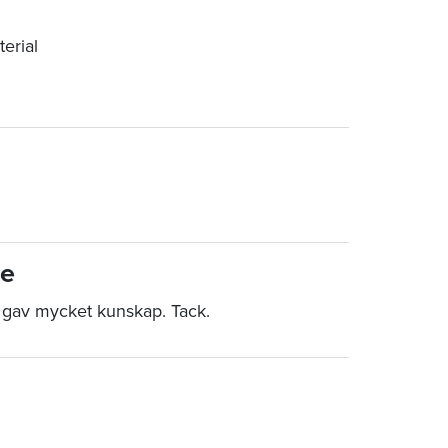
erial
re
h gav mycket kunskap. Tack.