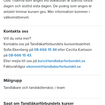
Obs! Tiderna som anges vid bokarutan är starttid första
dagen och sluttid sista dagen. De poäng som anges är
antalet timmar kursen ges. Mer information kommer i
välkomstbrevet.
Kontakta oss
Vill du veta mer?
Kontakta oss på Tandläkarförbundets kursverksamhet.
Sofia Ekenberg på
08-666 15 44
eller Cecilia Karlsson
på
08-666 15 43
.
Eller mejla till oss på
kurs@tandlakarforbundet.se
Fakturafrågor
ekonomi@tandlakarforbundet.se
Målgrupp
Tandläkare och tandsköterskor, i team
Sagt om Tandläkarförbundets kurser