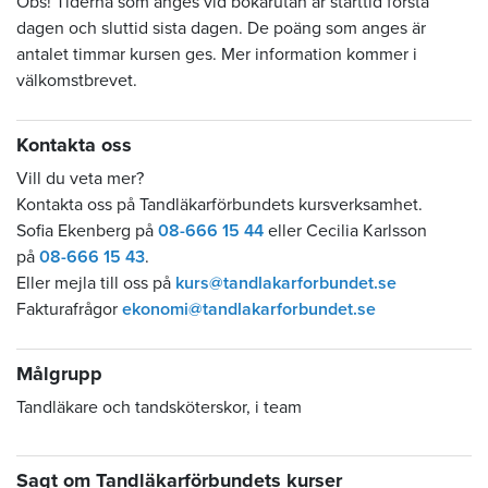
Obs! Tiderna som anges vid bokarutan är starttid första
dagen och sluttid sista dagen. De poäng som anges är
antalet timmar kursen ges. Mer information kommer i
välkomstbrevet.
Kontakta oss
Vill du veta mer?
Kontakta oss på Tandläkarförbundets kursverksamhet.
Sofia Ekenberg på
08-666 15 44
eller Cecilia Karlsson
på
08-666 15 43
.
Eller mejla till oss på
kurs@tandlakarforbundet.se
Fakturafrågor
ekonomi@tandlakarforbundet.se
Målgrupp
Tandläkare och tandsköterskor, i team
Sagt om Tandläkarförbundets kurser