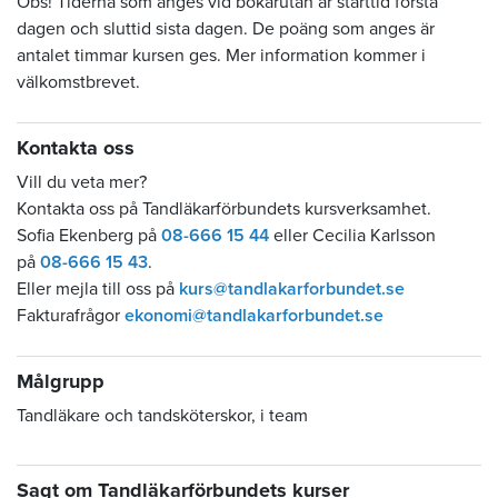
Obs! Tiderna som anges vid bokarutan är starttid första
dagen och sluttid sista dagen. De poäng som anges är
antalet timmar kursen ges. Mer information kommer i
välkomstbrevet.
Kontakta oss
Vill du veta mer?
Kontakta oss på Tandläkarförbundets kursverksamhet.
Sofia Ekenberg på
08-666 15 44
eller Cecilia Karlsson
på
08-666 15 43
.
Eller mejla till oss på
kurs@tandlakarforbundet.se
Fakturafrågor
ekonomi@tandlakarforbundet.se
Målgrupp
Tandläkare och tandsköterskor, i team
Sagt om Tandläkarförbundets kurser