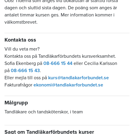
Obs! Tiderna som anges vid bokarutan är starttid första
dagen och sluttid sista dagen. De poäng som anges är
antalet timmar kursen ges. Mer information kommer i
välkomstbrevet.
Kontakta oss
Vill du veta mer?
Kontakta oss på Tandläkarförbundets kursverksamhet.
Sofia Ekenberg på
08-666 15 44
eller Cecilia Karlsson
på
08-666 15 43
.
Eller mejla till oss på
kurs@tandlakarforbundet.se
Fakturafrågor
ekonomi@tandlakarforbundet.se
Målgrupp
Tandläkare och tandsköterskor, i team
Sagt om Tandläkarförbundets kurser