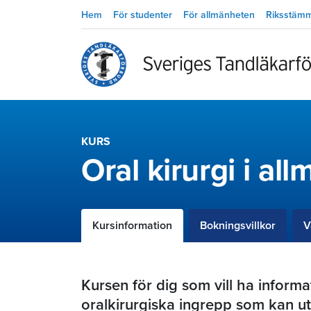
Hem
För studenter
För allmänheten
Riksstäm
KURS
Oral kirurgi i al
Kursinformation
Bokningsvillkor
V
Kursen för dig som vill ha inform
oralkirurgiska ingrepp som kan ut