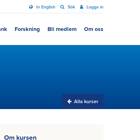
In English
Sök
Logga in
ank
Forskning
Bli medlem
Om oss
Alla kurser
Om kursen