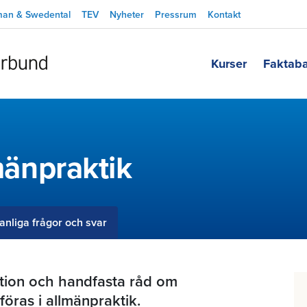
man & Swedental
TEV
Nyheter
Pressrum
Kontakt
Kurser
Faktab
lmänpraktik
anliga frågor och svar
ation och handfasta råd om
föras i allmänpraktik.