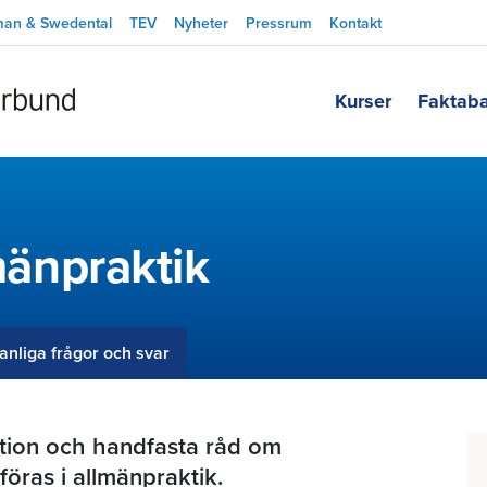
man & Swedental
TEV
Nyheter
Pressrum
Kontakt
Kurser
Faktab
lmänpraktik
anliga frågor och svar
ation och handfasta råd om
föras i allmänpraktik.