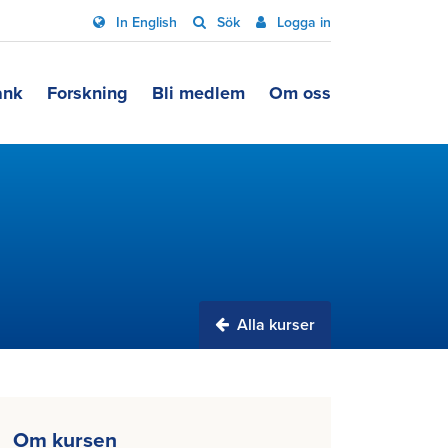
In English
Sök
Logga in
ank
Forskning
Bli medlem
Om oss
Alla kurser
Om kursen