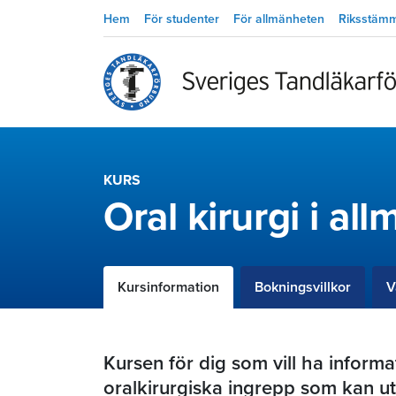
Hem
För studenter
För allmänheten
Riksstäm
KURS
Oral kirurgi i al
Kursinformation
Bokningsvillkor
V
Kursen för dig som vill ha inform
oralkirurgiska ingrepp som kan ut