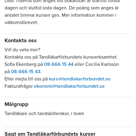
Obs! Tiderna som anges vid bokarutan är starttid första
dagen och sluttid sista dagen. De poäng som anges är
antalet timmar kursen ges. Mer information kommer i
välkomstbrevet.
Kontakta oss
Vill du veta mer?
Kontakta oss på Tandläkarförbundets kursverksamhet.
Sofia Ekenberg på
08-666 15 44
eller Cecilia Karlsson
på
08-666 15 43
.
Eller mejla till oss på
kurs@tandlakarforbundet.se
Fakturafrågor
ekonomi@tandlakarforbundet.se
Målgrupp
Tandläkare och tandsköterskor, i team
Sagt om Tandläkarförbundets kurser