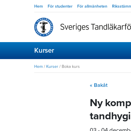
Hem
För studenter
För allmänheten
Riksstäm
Kurser
Hem
/
Kurser
/
Boka kurs
« Bakåt
Ny kompo
tandhygi
03 - 04 decemb