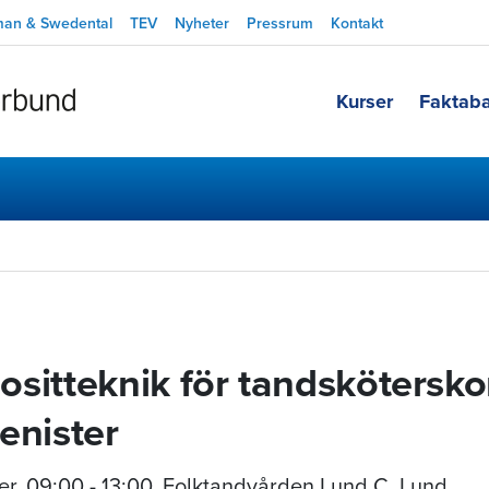
man & Swedental
TEV
Nyheter
Pressrum
Kontakt
Kurser
Faktab
sitteknik för tandskötersko
enister
er
,
09:00 - 13:00
, Folktandvården Lund C, Lund