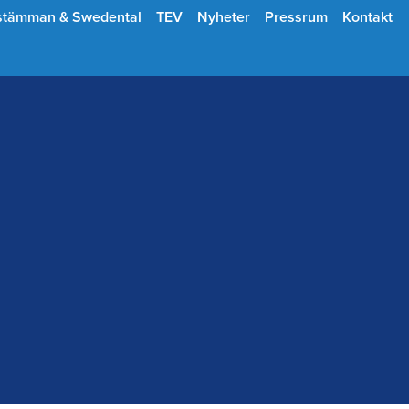
stämman & Swedental
TEV
Nyheter
Pressrum
Kontakt