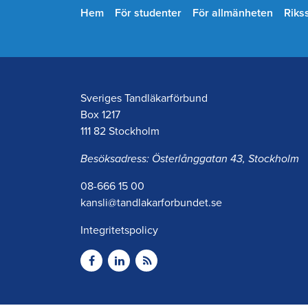
Hem
För studenter
För allmänheten
Riks
Sveriges Tandläkarförbund
Box 1217
111 82 Stockholm
Besöksadress: Österlånggatan 43, Stockholm
08-666 15 00
kansli@tandlakarforbundet.se
Integritetspolicy