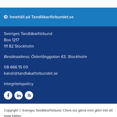
Innehåll på Tandläkarförbundet.se
Sveriges Tandläkarförbund
Box 1217
111 82 Stockholm
Besöksadress: Österlånggatan 43, Stockholm
08-666 15 00
kansli@tandlakarforbundet.se
Integritetspolicy
Copyright © Sveriges Tandläkarförbund. Citera oss gärna men glöm inte att
ange källan.