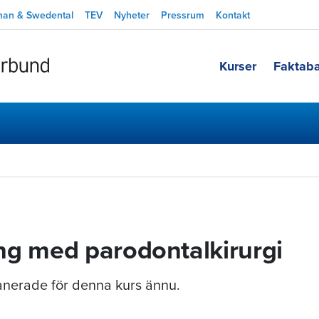
man & Swedental
TEV
Nyheter
Pressrum
Kontakt
Kurser
Faktab
g med parodontalkirurgi
planerade för denna kurs ännu.