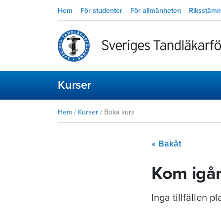
Hem
För studenter
För allmänheten
Riksstäm
Kurser
Hem
/
Kurser
/
Boka kurs
« Bakåt
Kom igån
Inga tillfällen 