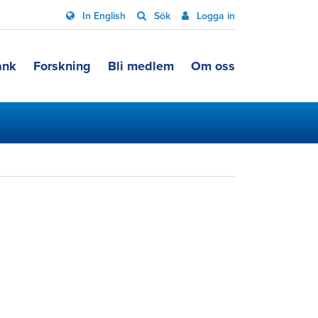
In English
Sök
Logga in
ank
Forskning
Bli medlem
Om oss