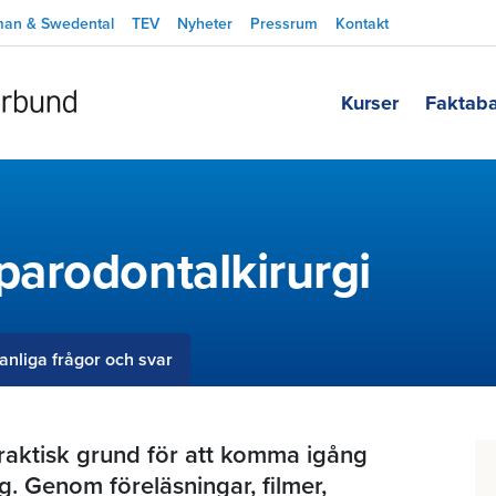
man & Swedental
TEV
Nyheter
Pressrum
Kontakt
Kurser
Faktab
arodontalkirurgi
anliga frågor och svar
praktisk grund för att komma igång
g. Genom föreläsningar, filmer,