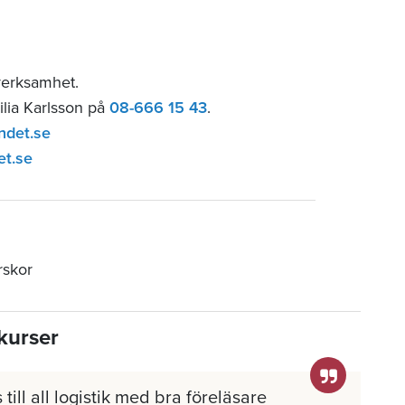
verksamhet.
ilia Karlsson på
08-666 15 43
.
ndet.se
et.se
rskor
kurser
 till all logistik med bra föreläsare