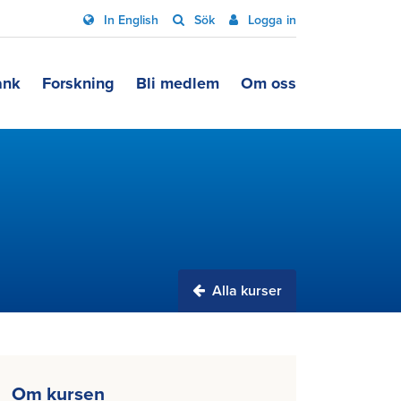
In English
Sök
Logga in
ank
Forskning
Bli medlem
Om oss
Alla kurser
Om kursen