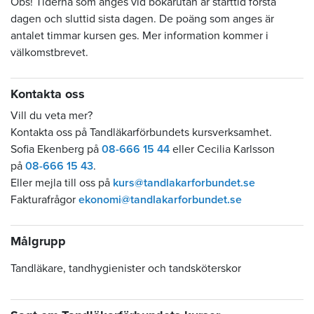
Obs! Tiderna som anges vid bokarutan är starttid första
dagen och sluttid sista dagen. De poäng som anges är
antalet timmar kursen ges. Mer information kommer i
välkomstbrevet.
Kontakta oss
Vill du veta mer?
Kontakta oss på Tandläkarförbundets kursverksamhet.
Sofia Ekenberg på
08-666 15 44
eller Cecilia Karlsson
på
08-666 15 43
.
Eller mejla till oss på
kurs@tandlakarforbundet.se
Fakturafrågor
ekonomi@tandlakarforbundet.se
Målgrupp
Tandläkare, tandhygienister och tandsköterskor