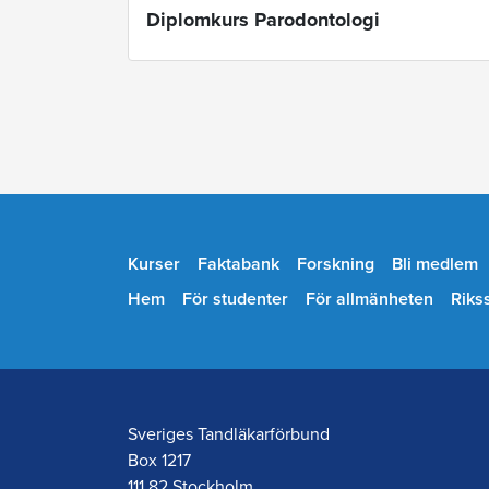
Diplomkurs Parodontologi
Kurser
Faktabank
Forskning
Bli medlem
Hem
För studenter
För allmänheten
Riks
Sveriges Tandläkarförbund
Box 1217
111 82 Stockholm