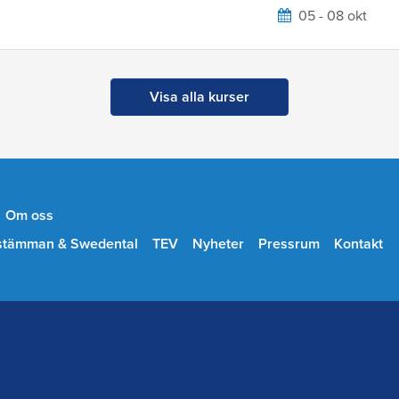
05 - 08 okt
Visa alla kurser
Om oss
stämman & Swedental
TEV
Nyheter
Pressrum
Kontakt