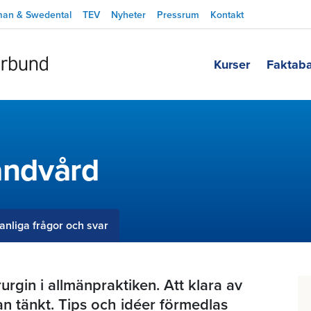
man & Swedental
TEV
Nyheter
Pressrum
Kontakt
Kurser
Faktab
tandvård
anliga frågor och svar
urgin i allmänpraktiken. Att klara av
an tänkt. Tips och idéer förmedlas