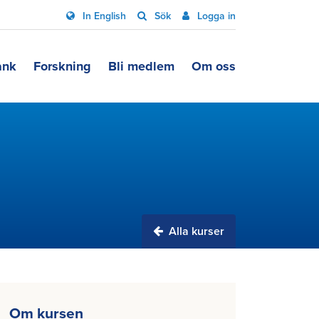
In English
Sök
Logga in
ank
Forskning
Bli medlem
Om oss
Alla kurser
Om kursen