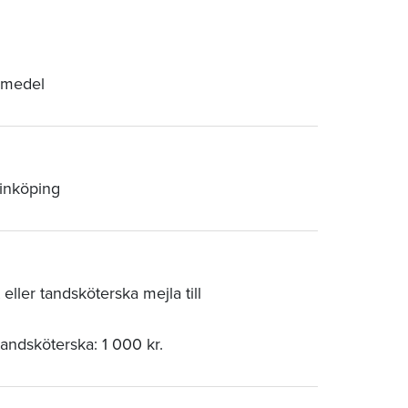
pmedel
Linköping
ller tandsköterska mejla till
tandsköterska: 1 000 kr.