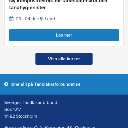
Ny kompositteknik för tandsköterskor och
tandhygienister
03 - 04 dec
Lund
Läs mer
Visa alla kurser
Innehåll på Tandläkarförbundet.se
Sveriges Tandläkarförbund
Box 1217
111 82 Stockholm
Besöksadress: Österlånggatan 43, Stockholm