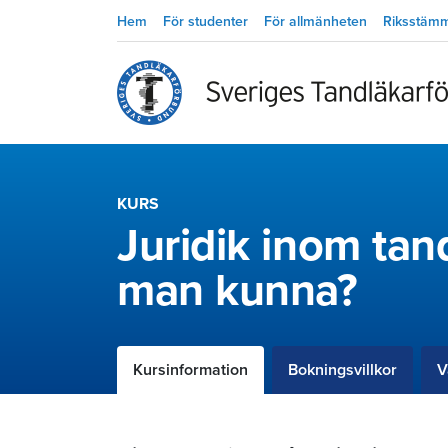
Hem
För studenter
För allmänheten
Riksstäm
KURS
Juridik inom tan
man kunna?
Kursinformation
Bokningsvillkor
V