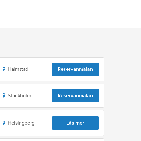
Halmstad
Reservanmälan
Stockholm
Reservanmälan
Helsingborg
Läs mer