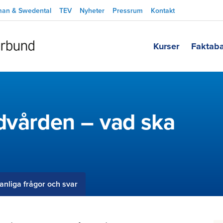
man & Swedental
TEV
Nyheter
Pressrum
Kontakt
Kurser
Faktab
dvården – vad ska
anliga frågor och svar