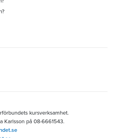
en?
en?
rförbundets kursverksamhet.
ia Karlsson på 08-6661543.
ndet.se