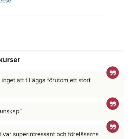
et.se
kurser
inget att tillägga förutom ett stort
kunskap.
llt var superintressant och föreläsarna